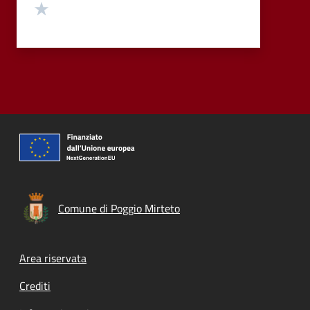
Valuta 1 stelle su 5
Comune di Poggio Mirteto
Footer menu
Area riservata
Crediti