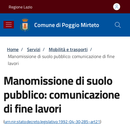
Salta al contenuto principale
Skip to footer content
Regione Lazio
Comune di Poggio Mirteto
Briciole di pane
Home
/
Servizi
/
Mobilità e trasporti
/
Manomissione di suolo pubblico: comunicazione di fine
lavori
Manomissione di suolo
pubblico: comunicazione
di fine lavori
(
urn:nir:stato:decreto.legislativo:1992-04-30;285~art21
)