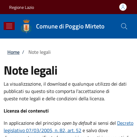
Salta al contenuto principale
Skip to footer content
Regione Lazio
Comune di Poggio Mirteto
Briciole di pane
Home
/
Note legali
Note legali
La visualizzazione, il download e qualunque utilizzo dei dati
pubblicati su questo sito comporta l'accettazione di
queste note legali e delle condizioni della licenza.
Licenza dei contenuti
In applicazione del principio
open by default
ai sensi del
Decreto
legislativo 07/03/2005, n. 82, art. 52
e salvo dove