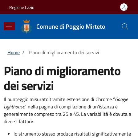
Salta al contenuto principale
Skip to footer content
Regione Lazio
Comune di Poggio Mirteto
Briciole di pane
Home
/
Piano di miglioramento dei servizi
Piano di miglioramento
dei servizi
Il punteggio misurato tramite estensione di Chrome “
Google
Lighthouse
” nella pagina di compilazione di un’istanza è
generalmente compreso tra 25 e 45. La variabilità è dovuta a
diversi fattori:
lo strumento stesso produce risultati significativamente