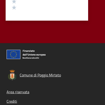
Valuta 2 stelle su 5
Valuta 1 stelle su 5
Comune di Poggio Mirteto
Footer menu
Area riservata
Crediti