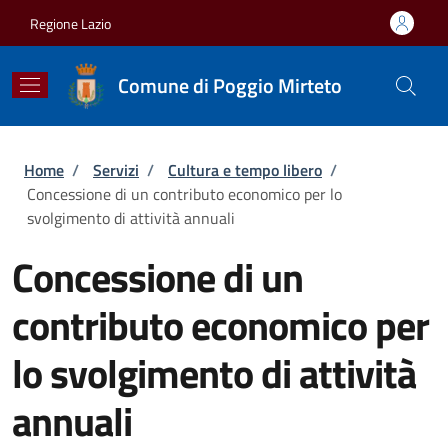
Salta al contenuto principale
Skip to footer content
Regione Lazio
Comune di Poggio Mirteto
Briciole di pane
Home
/
Servizi
/
Cultura e tempo libero
/
Concessione di un contributo economico per lo
svolgimento di attività annuali
Concessione di un
contributo economico per
lo svolgimento di attività
annuali