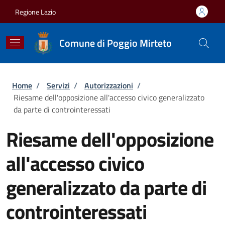
Salta al contenuto principale
Skip to footer content
Regione Lazio
Comune di Poggio Mirteto
Briciole di pane
Home
/
Servizi
/
Autorizzazioni
/
Riesame dell'opposizione all'accesso civico generalizzato
da parte di controinteressati
Riesame dell'opposizione
all'accesso civico
generalizzato da parte di
controinteressati