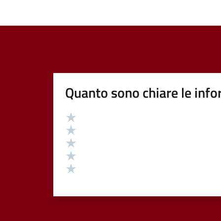
Quanto sono chiare le info
Valutazione
Valuta 5 stelle su 5
Valuta 4 stelle su 5
Valuta 3 stelle su 5
Valuta 2 stelle su 5
Valuta 1 stelle su 5