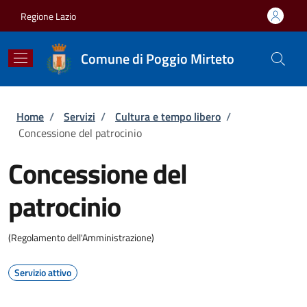
Salta al contenuto principale
Skip to footer content
Regione Lazio
Comune di Poggio Mirteto
Briciole di pane
Home
/
Servizi
/
Cultura e tempo libero
/
Concessione del patrocinio
Concessione del
patrocinio
(Regolamento dell'Amministrazione)
Servizio attivo