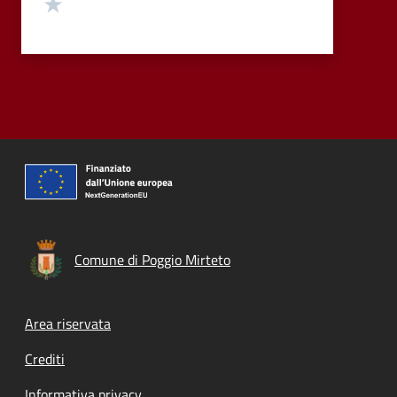
Valuta 1 stelle su 5
Comune di Poggio Mirteto
Footer menu
Area riservata
Crediti
Informativa privacy