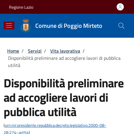
Salta al contenuto principale
Skip to footer content
Regione Lazio
Comune di Poggio Mirteto
Briciole di pane
Home
/
Servizi
/
Vita lavorativa
/
Disponibilità preliminare ad accogliere lavori di pubblica
utilità
Disponibilità preliminare
ad accogliere lavori di
pubblica utilità
(
urn:nir:presidente.repubblica:decreto.legislativo:2000-08-
28;274~art54
)