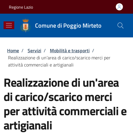
Salta al contenuto principale
Skip to footer content
Regione Lazio
Comune di Poggio Mirteto
Briciole di pane
Home
/
Servizi
/
Mobilità e trasporti
/
Realizzazione di un'area di carico/scarico merci per
attività commerciali e artigianali
Realizzazione di un'area
di carico/scarico merci
per attività commerciali e
artigianali