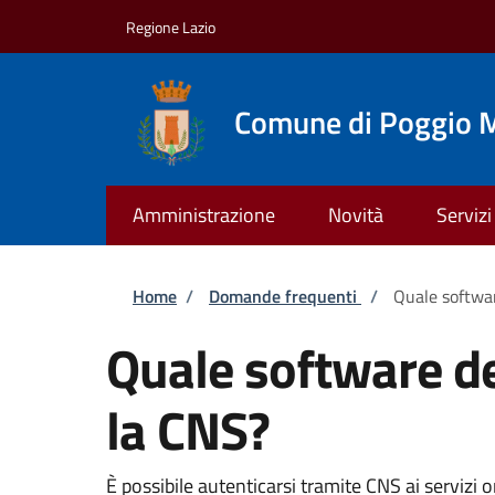
Salta al contenuto principale
Skip to footer content
Regione Lazio
Comune di Poggio M
Amministrazione
Novità
Servizi
Briciole di pane
Home
/
Domande frequenti
/
Quale softwar
Quale software de
la CNS?
È possibile autenticarsi tramite CNS ai servizi o