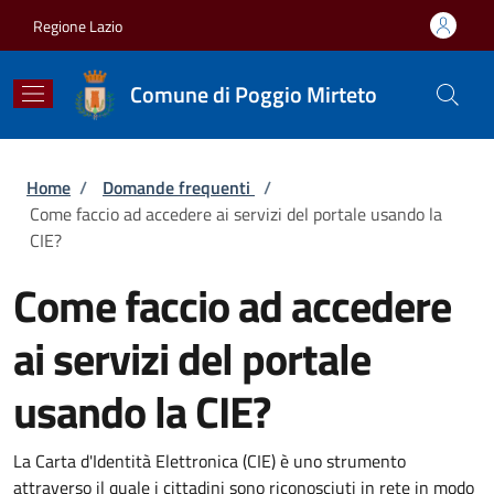
Salta al contenuto principale
Skip to footer content
Regione Lazio
Comune di Poggio Mirteto
Briciole di pane
Home
/
Domande frequenti
/
Come faccio ad accedere ai servizi del portale usando la
CIE?
Come faccio ad accedere
ai servizi del portale
usando la CIE?
La Carta d'Identità Elettronica (CIE) è uno strumento
attraverso il quale i cittadini sono riconosciuti in rete in modo