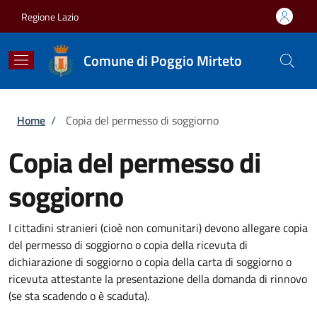
Salta al contenuto principale
Skip to footer content
Regione Lazio
Comune di Poggio Mirteto
Briciole di pane
Home
/
Copia del permesso di soggiorno
Copia del permesso di
soggiorno
I cittadini stranieri (cioè non comunitari) devono allegare copia
del permesso di soggiorno o copia della ricevuta di
dichiarazione di soggiorno o copia della carta di soggiorno o
ricevuta attestante la presentazione della domanda di rinnovo
(se sta scadendo o è scaduta).