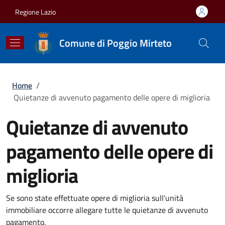
Salta al contenuto principale
Skip to footer content
Regione Lazio
Comune di Poggio Mirteto
Briciole di pane
Home
/
Quietanze di avvenuto pagamento delle opere di miglioria
Quietanze di avvenuto
pagamento delle opere di
miglioria
Se sono state effettuate opere di miglioria sull'unità
immobiliare occorre allegare tutte le quietanze di avvenuto
pagamento.