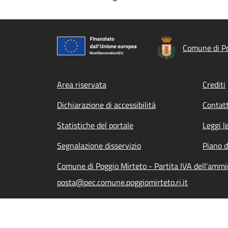
Comune di Po
Footer menu
Area riservata
Crediti
Dichiarazione di accessibilità
Contatt
Statistiche del portale
Leggi l
Segnalazione disservizio
Piano d
Comune di Poggio Mirteto - Partita IVA dell'amm
posta@pec.comune.poggiomirteto.ri.it