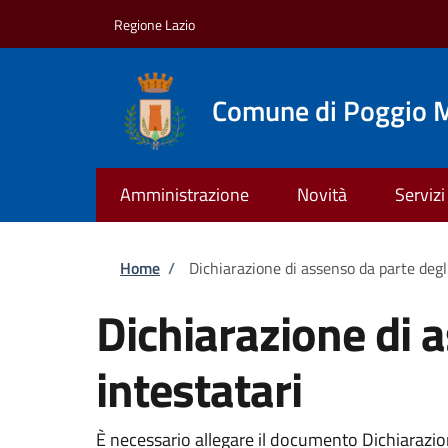
Salta al contenuto principale
Skip to footer content
Regione Lazio
Comune di Poggio M
Amministrazione
Novità
Servizi
Briciole di pane
Home
/
Dichiarazione di assenso da parte degli
Dichiarazione di a
intestatari
È necessario allegare il documento Dichiarazione