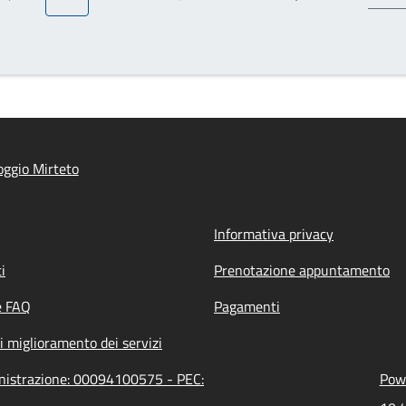
Pagina precedente
Pagina attuale
Pagina
Pagina
Pagina
Prossima pagina
ggio Mirteto
Informativa privacy
i
Prenotazione appuntamento
e FAQ
Pagamenti
i miglioramento dei servizi
inistrazione: 00094100575 - PEC:
Powe