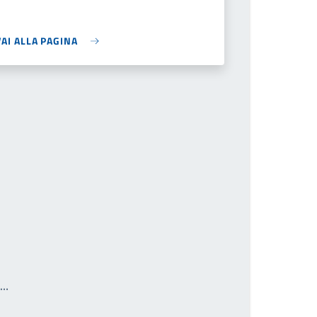
VAI ALLA PAGINA
Write the page number you want to go to
a…