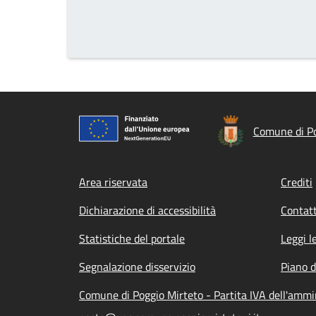
Comune di Po
Footer menu
Area riservata
Crediti
Dichiarazione di accessibilità
Contatt
Statistiche del portale
Leggi l
Segnalazione disservizio
Piano d
Comune di Poggio Mirteto - Partita IVA dell'amm