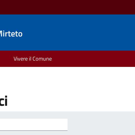
irteto
Vivere il Comune
ci