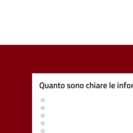
Quanto sono chiare le info
Valutazione
Valuta 5 stelle su 5
Valuta 4 stelle su 5
Valuta 3 stelle su 5
Valuta 2 stelle su 5
Valuta 1 stelle su 5