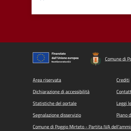
Comune di Po
Footer menu
Area riservata
Crediti
Dichiarazione di accessibilità
Contatt
Statistiche del portale
Leggi l
Segnalazione disservizio
Piano d
Comune di Poggio Mirteto - Partita IVA dell'amm