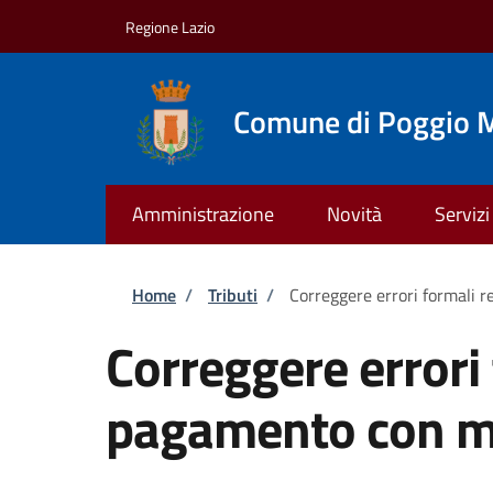
Salta al contenuto principale
Skip to footer content
Regione Lazio
Comune di Poggio M
Amministrazione
Novità
Servizi
Briciole di pane
Home
/
Tributi
/
Correggere errori formali 
Correggere errori 
pagamento con m