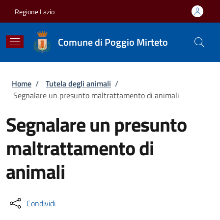
Salta al contenuto principale
Skip to footer content
Regione Lazio
Comune di Poggio Mirteto
Briciole di pane
Home
/
Tutela degli animali
/
Segnalare un presunto maltrattamento di animali
Segnalare un presunto
maltrattamento di
animali
Condividi